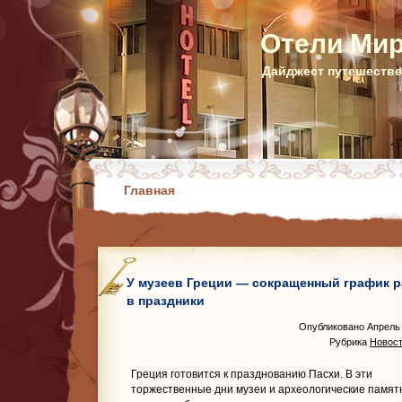
Отели Ми
Дайджест путешестве
Главная
У музеев Греции — сокращенный график 
в праздники
Опубликовано Апрель 
Рубрика
Новост
Греция готовится к празднованию Пасхи. В эти
торжественные дни музеи и археологические памят