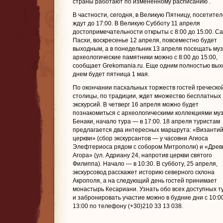
страны работают по измененному расписанию
.
В частности, сегодня, в Великую Пятницу, посетите
ждут до 17:00. В Великую Субботу 11 апреля
достопримечательности открыты с 8:00 до 15:00. С
Пасхи, воскресенье 12 апреля, повсеместно будет
выходным, а в понедельник 13 апреля посещать муз
археологические памятники можно с 8:00 до 15:00,
сообщает Grekomania.ru. Еще одним полностью вы
днем будет пятница 1 мая.
По окончании пасхальных торжеств гостей греческо
столицы, по традиции, ждет множество бесплатных
экскурсий. В четверг 16 апреля можно будет
познакомиться с археологическими коллекциями му
Бенаки, начало тура — в 17:00. 18 апреля туристам
предлагается два интересных маршрута: «Византий
церкви» (сбор экскурсантов — у часовни Агиоса
Элефтериоса рядом с собором Митрополи) и «Древ
Агора» (ул. Адриану 24, напротив церкви святого
Филиппа). Начало — в 10:30. В субботу, 25 апреля,
экскурсовод расскажет историю северного склона
Акрополя, а на следующий день гостей принимает
монастырь Кесариани. Узнать обо всех доступных т
и забронировать участие можно в будние дни с 10:0
13:00 по телефону (+30)210 33 13 038.