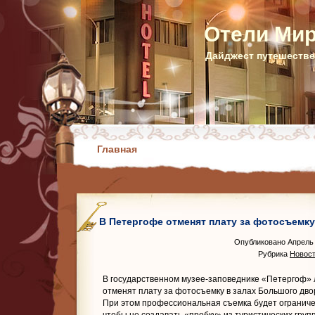
Отели Ми
Дайджест путешестве
Главная
В Петергофе отменят плату за фотосъемку
Опубликовано Апрель 
Рубрика
Новост
В государственном музее-заповеднике «Петергоф»
отменят плату за фотосъемку в залах Большого дв
При этом профессиональная съемка будет ограниче