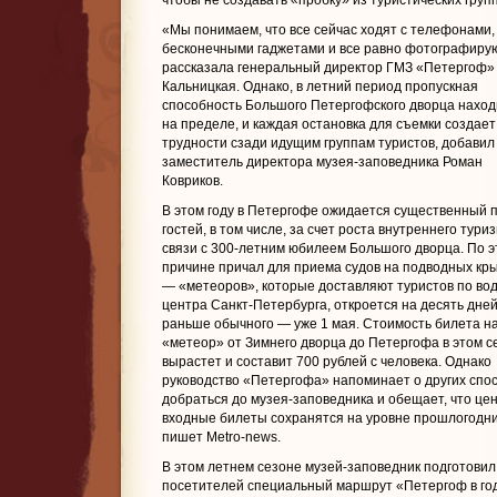
чтобы не создавать «пробку» из туристических групп
«Мы понимаем, что все сейчас ходят с телефонами,
бесконечными гаджетами и все равно фотографиру
рассказала генеральный директор ГМЗ «Петергоф»
Кальницкая. Однако, в летний период пропускная
способность Большого Петергофского дворца наход
на пределе, и каждая остановка для съемки создает
трудности сзади идущим группам туристов, добавил
заместитель директора музея-заповедника Роман
Ковриков.
В этом году в Петергофе ожидается существенный 
гостей, в том числе, за счет роста внутреннего туриз
связи с 300-летним юбилеем Большого дворца. По э
причине причал для приема судов на подводных кр
— «метеоров», которые доставляют туристов по вод
центра Санкт-Петербурга, откроется на десять дне
раньше обычного — уже 1 мая. Стоимость билета н
«метеор» от Зимнего дворца до Петергофа в этом с
вырастет и составит 700 рублей с человека. Однако
руководство «Петергофа» напоминает о других спо
добраться до музея-заповедника и обещает, что це
входные билеты сохранятся на уровне прошлогодни
пишет Metro-news.
В этом летнем сезоне музей-заповедник подготовил
посетителей специальный маршрут «Петергоф в го