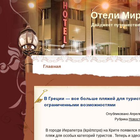
Отели Ми
Дайджест путешестве
Главная
В Греции — все больше пляжей для турис
ограниченными возможностями
Опубликовано Апрель
Рубрика
Новост
В городе Иерапетра (Ιεράπετρα) на Крите появился 
пляж для особых категорий туристов
. Теперь и зде