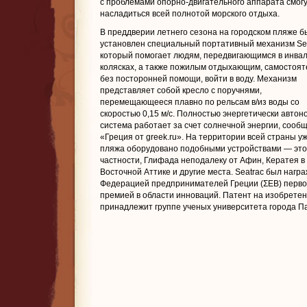
с проблемами опорно-двигательного аппарата смог
насладиться всей полнотой морского отдыха.
В преддверии летнего сезона на городском пляже б
установлен специальный портативный механизм Sea
который помогает людям, передвигающимся в инва
колясках, а также пожилым отдыхающим, самостоят
без посторонней помощи, войти в воду. Механизм
представляет собой кресло с поручнями,
перемещающееся плавно по рельсам в/из воды со
скоростью 0,15 м/с. Полностью энергетически автон
система работает за счет солнечной энергии, сооб
«Греция от greek.ru». На территории всей страны у
пляжа оборудовано подобными устройствами — это,
частности, Глифада неподалеку от Афин, Кератея в
Восточной Аттике и другие места. Seatrac был нагр
Федерацией предпринимателей Греции (ΣΕΒ) перво
премией в области инноваций. Патент на изобрете
принадлежит группе ученых университета города П