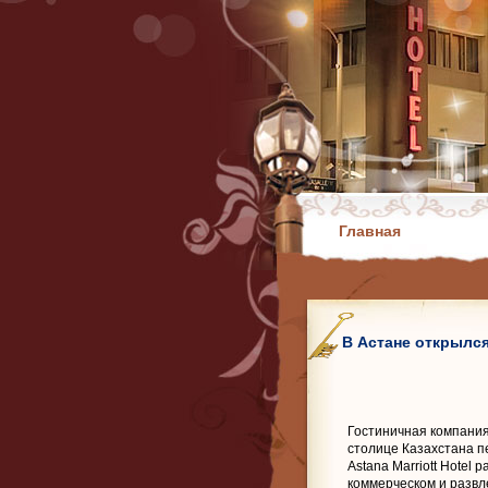
Главная
В Астане открылся
Гостиничная компания M
столице Казахстана 
Astana Marriott Hotel
коммерческом и развл