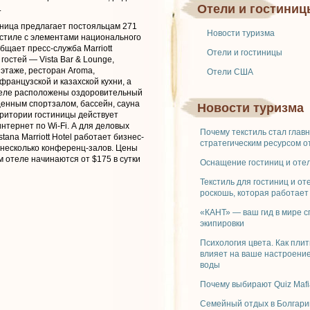
Отели и гостиниц
.
ница предлагает постояльцам 271
Новости туризма
стиле с элементами национального
общает пресс-служба Marriott
Отели и гостиницы
м гостей — Vista Bar & Lounge,
этаже, ресторан Aroma,
Отели США
ранцузской и казахской кухни, а
теле расположены оздоровительный
енным спортзалом, бассейн, сауна
Новости туризма
рритории гостиницы действует
нтернет по Wi-Fi. А для деловых
Почему текстиль стал глав
tana Marriott Hotel работает бизнес-
стратегическим ресурсом о
 несколько конференц-залов. Цены
 отеле начинаются от $175 в сутки
Оснащение гостиниц и отел
Текстиль для гостиниц и от
роскошь, которая работает
«КАНТ» — ваш гид в мире 
экипировки
Психология цвета. Как плит
влияет на ваше настроение
воды
Почему выбирают Quiz Mafi
Семейный отдых в Болгари