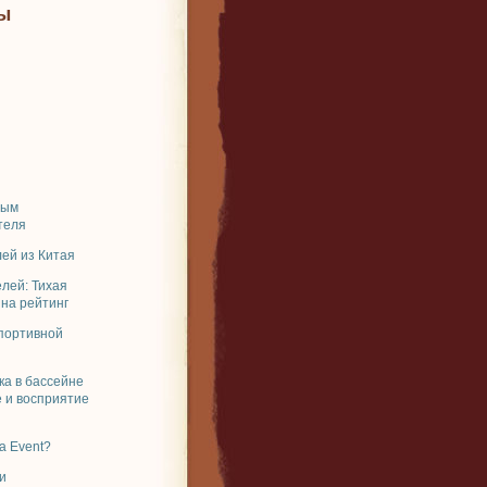
ы
ным
теля
ей из Китая
елей: Тихая
 на рейтинг
спортивной
ка в бассейне
 и восприятие
a Event?
и