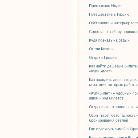
Прекрасная Индия
Путешествие в Турцию
Обстановка и интерьер гос
Советы по выбору недвижи
Куда поехать на отдых
Отели Казани
Отдых в Греции
Как найти дешёвые билеты
«КупиБилет»
Как находить дешёвые ави
стратегии, которые работа
«Купибилет» – удобный по
авиа- и ж/д билетов
Отдых и санаторное лечени
Ozon Travel: безопасность 
бронирования отелей
Где отдохнуть зимой в Укр
Бизнес-иммиграция в Венг