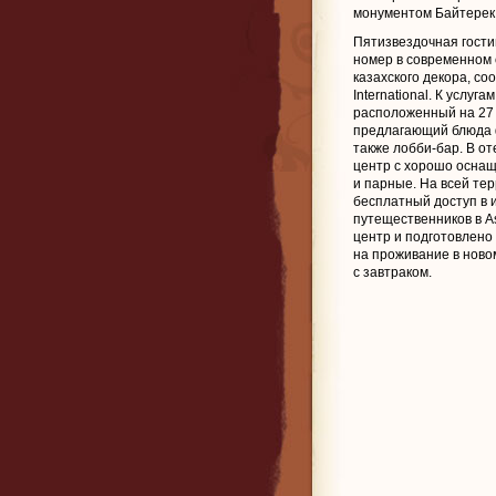
монументом Байтерек
Пятизвездочная гости
номер в современном 
казахского декора, со
International. К услуга
расположенный на 27 
предлагающий блюда ф
также лобби-бар. В о
центр с хорошо оснащ
и парные. На всей те
бесплатный доступ в и
путещественников в As
центр и подготовлено
на проживание в новом
с завтраком.