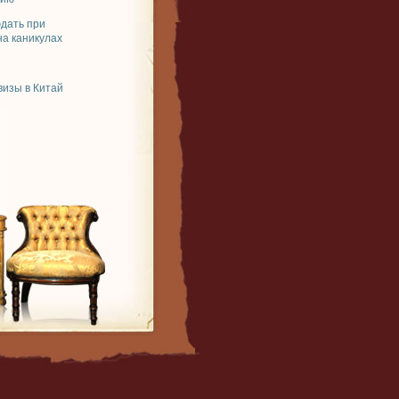
юдать при
на каникулах
изы в Китай