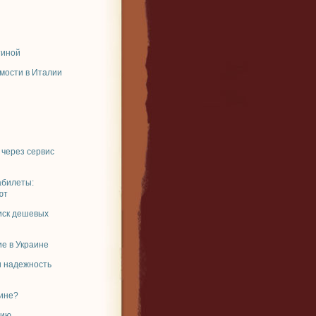
тиной
мости в Италии
 через сервис
абилеты:
ют
иск дешевых
е в Украине
и надежность
аине?
рию