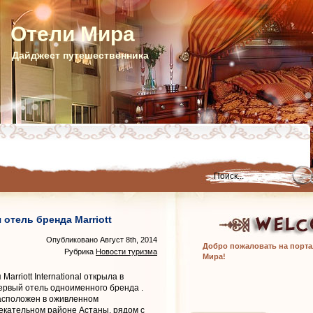
Отели Мира
Дайджест путешественника
 отель бренда Marriott
Опубликовано Август 8th, 2014
Добро пожаловать на порта
Рубрика
Новости туризма
Мира!
arriott International открыла в
первый отель одноименного бренда
.
 расположен в оживленном
екательном районе Астаны, рядом с