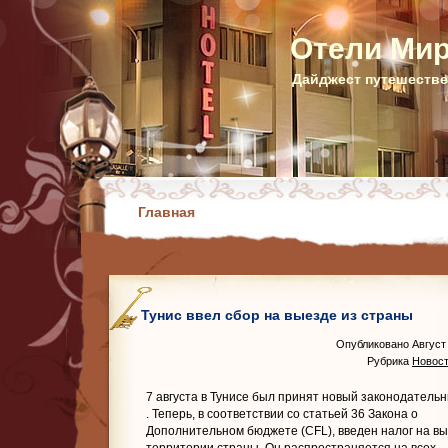
Отели Ми
Дайджест путешестве
Главная
Тунис ввел сбор на выезде из страны
Опубликовано Август 
Рубрика
Новост
7 августа в Тунисе был принят новый законодательн
. Теперь, в соответствии со статьей 36 Закона о
Дополнительном бюджете (CFL), введен налог на вы