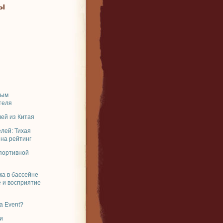
ы
ным
теля
ей из Китая
елей: Тихая
 на рейтинг
спортивной
ка в бассейне
 и восприятие
a Event?
и