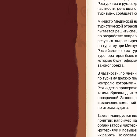
Ростуризма и руковод
частности, речь шла о
туризме», сообщает соб
Министр Мединский н
туристической отрасл
пытается решить спец
по разработке поправ
результатам расширен
по туризму при Минкул
Российского союза ту
туроператоров было в
которые будут оформл
законопроекта.
В частности, по мнен
по туризму должно по
контролю, которыми «
Речь идет о проверка
таким образом, деяте
прозрачной. Законопр
исключение компаний 
по итогам аудита.
Также планируется вве
понятий: например, к
организаторы чартерн
критериями и повыше
их работы. По словам