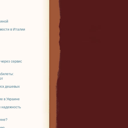
тиной
мости в Италии
 через сервис
абилеты:
ют
иск дешевых
е в Украине
и надежность
аине?
рию