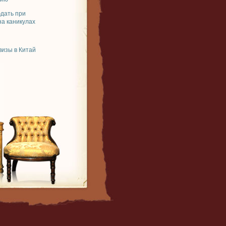
юдать при
на каникулах
изы в Китай