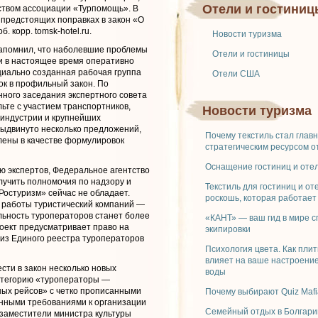
Отели и гостиниц
ством ассоциации «Турпомощь». В
 предстоящих поправках в закон «О
. корр. tomsk-hotel.ru.
Новости туризма
апомнил, что наболевшие проблемы
Отели и гостиницы
и в настоящее время оперативно
иально созданная рабочая группа
Отели США
ок в профильный закон. По
ного заседания экспертного совета
ьте с участием транспортников,
Новости туризма
риндустрии и крупнейших
ыдвинуто несколько предложений,
Почему текстиль стал глав
ены в качестве формулировок
стратегическим ресурсом о
Оснащение гостиниц и отел
ию экспертов, Федеральное агентство
лучить полномочия по надзору и
Текстиль для гостиниц и от
Ростуризм» сейчас не обладает.
роскошь, которая работает
х работы туристический компаний —
льность туроператоров станет более
«КАНТ» — ваш гид в мире 
оект предусматривает право на
экипировки
из Единого реестра туроператоров
Психология цвета. Как плит
влияет на ваше настроение
сти в закон несколько новых
воды
атегорию «туроператоры —
ых рейсов» с четко прописанными
Почему выбирают Quiz Mafi
нными требованиями к организации
Семейный отдых в Болгари
 заместители министра культуры