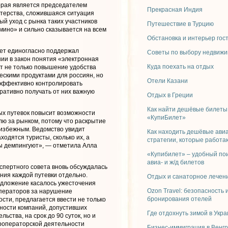
орая является председателем
Прекрасная Индия
терства, сложившаяся ситуация
ый уход с рынка таких участников
Путешествие в Турцию
ино» и сильно сказывается на всем
Обстановка и интерьер гос
ет единогласно поддержал
Советы по выбору недвижи
ии в закон понятия «электронная
Куда поехать на отдых
ет не только повышение удобства
ескими продуктами для россиян, но
Отели Казани
эффективно контролировать
еративно получать от них важную
Отдых в Греции
Как найти дешёвые билеты
х путевок повысит возможности
«КупиБилет»
лю за рынком, потому что раскрытие
избежным. Ведомство увидит
Как находить дешёвые ави
ходятся туристы, сколько их, а
стратегии, которые работа
ы демпингуют», — отметила Алла
«Купибилет» – удобный по
авиа- и ж/д билетов
кспертного совета вновь обсуждалась
ния каждой путевки отдельно.
Отдых и санаторное лечени
дложение касалось ужесточения
Ozon Travel: безопасность 
ператоров за нарушение
бронирования отелей
ости, предлагается ввести не только
ности компаний, допустивших
Где отдохнуть зимой в Укр
ьства, на срок до 90 суток, но и
роператорской деятельности
Бизнес-иммиграция в Венг