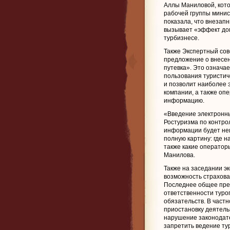
Аллы Маниловой, кот
рабочей группы минис
показала, что внезапн
вызывает «эффект дом
турбизнесе.
Также Экспертный сов
предложение о внесен
путевка». Это означа
пользования туристич
и позволит наиболее 
компании, а также оп
информацию.
«Введение электронны
Ростуризма по контро
информации будет не
полную картину: где на
также какие оператор
Манилова.
Также на заседании э
возможность страхова
Последнее общее пре
ответственности туро
обязательств. В частн
приостановку деятель
нарушение законодател
запретить ведение ту