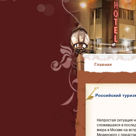
Главная
Российский туриз
Непростая ситуация н
сложившаяся в послед
вчера в Москве на вс
Мединского с предста