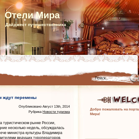
Отели Мира
Дайджест путешественника
м ждут перемены
Опубликовано Август 13th, 2014
Добро пожаловать на порта
Рубрика
Новости туризма
Мира!
а туристическом рынке России,
ние несколько недель, обсуждалась
трече министра культуры Владимира
вителями ведущих туроператоров,