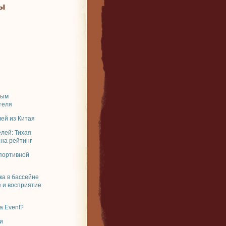
ы
ным
теля
ей из Китая
елей: Тихая
 на рейтинг
спортивной
ка в бассейне
 и восприятие
a Event?
и