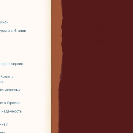
тиной
мости в Италии
 через сервис
абилеты:
ют
иск дешевых
е в Украине
и надежность
аине?
рию