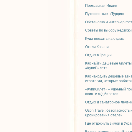
Прекрасная Индия
Путешествие в Турцию
Обстановка и интерьер гос
Советы по выбору недвижи
Куда поехать на отдых
Отели Казани
Отдых в Греции
Как найти дешёвые билеты
«КупиБилет»
Как находить дешёвые ави
стратегии, которые работа
«Купибилет» – удобный по
авиа- и ж/д билетов
Отдых и санаторное лечени
Ozon Travel: безопасность 
бронирования отелей
Где отдохнуть зимой в Укр
Бизнес-иммиграция в Венг