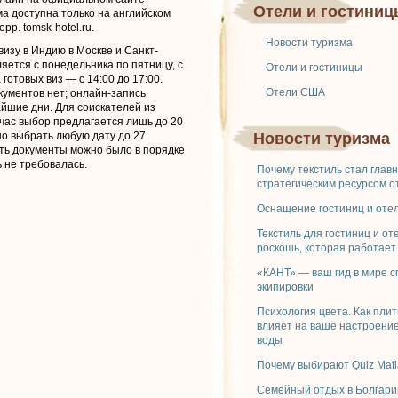
Отели и гостиниц
ма доступна только на английском
рр. tomsk-hotel.ru.
Новости туризма
изу в Индию в Москве и Санкт-
яется с понедельника по пятницу, с
Отели и гостиницы
 готовых виз — с 14:00 до 17:00.
Отели США
кументов нет; онлайн-запись
айшие дни. Для соискателей из
час выбор предлагается лишь до 20
но выбрать любую дату до 27
Новости туризма
ать документы можно было в порядке
 не требовалась.
Почему текстиль стал глав
стратегическим ресурсом о
Оснащение гостиниц и отел
Текстиль для гостиниц и от
роскошь, которая работает
«КАНТ» — ваш гид в мире 
экипировки
Психология цвета. Как плит
влияет на ваше настроение
воды
Почему выбирают Quiz Mafi
Семейный отдых в Болгари