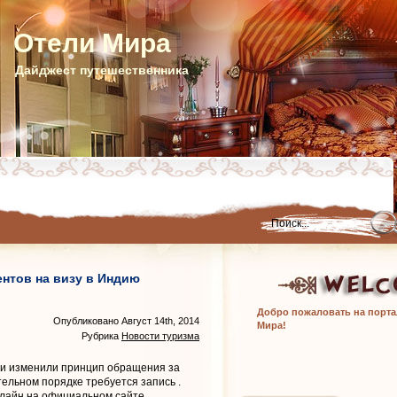
Отели Мира
Дайджест путешественника
ентов на визу в Индию
Добро пожаловать на порта
Опубликовано Август 14th, 2014
Мира!
Рубрика
Новости туризма
и изменили принцип обращения за
ательном порядке требуется запись
.
нлайн на официальном сайте