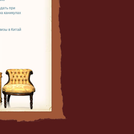
юдать при
на каникулах
изы в Китай