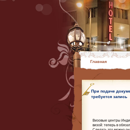
Главная
При подаче докум
требуется запись
Визовые центры Инди
визой: теперь в обяз
Сделать это можно о