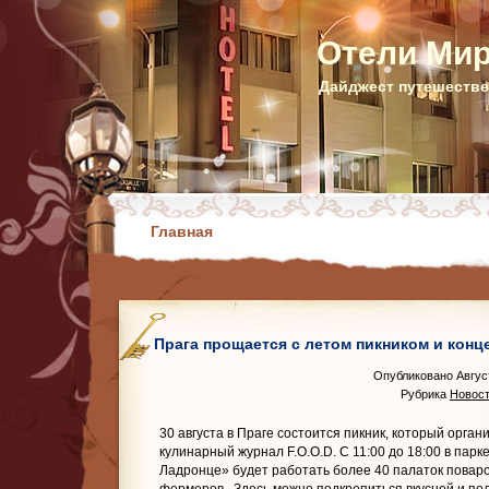
Отели Ми
Дайджест путешестве
Главная
Прага прощается с летом пикником и конц
Опубликовано Август
Рубрика
Новост
30 августа в Праге состоится пикник, который орган
кулинарный журнал F.O.O.D. С 11:00 до 18:00 в парк
Ладронце» будет работать более 40 палаток поваро