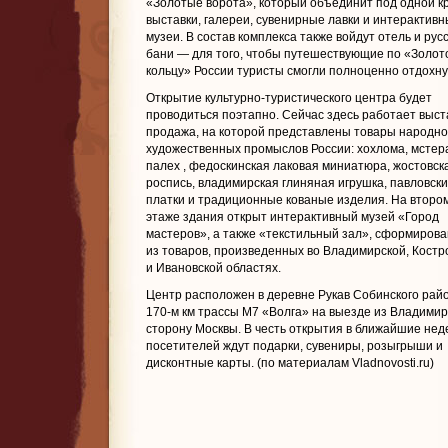
«Золотые ворота», который объединит под одной 
выставки, галереи, сувенирные лавки и интерактив
музеи. В состав комплекса также войдут отель и рус
бани — для того, чтобы путешествующие по «Золот
кольцу» России туристы смогли полноценно отдохну
Открытие культурно-туристического центра будет
проводиться поэтапно. Сейчас здесь работает выст
продажа, на которой представлены товары народно
художественных промыслов России: хохлома, мстер
палех , федоскинская лаковая миниатюра, жостовск
роспись, владимирская глиняная игрушка, павловск
платки и традиционные кованые изделия. На второ
этаже здания открыт интерактивный музей «Город
мастеров», а также «текстильный зал», сформиров
из товаров, произведенных во Владимирской, Костр
и Ивановской областях.
Центр расположен в деревне Рукав Собинского райо
170-м км трассы М7 «Волга» на выезде из Владимир
сторону Москвы. В честь открытия в ближайшие нед
посетителей ждут подарки, сувениры, розыгрыши и
дисконтные карты. (по материалам Vladnovosti.ru)