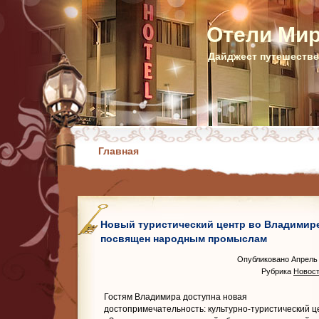
Отели Ми
Дайджест путешестве
Главная
Новый туристический центр во Владимир
посвящен народным промыслам
Опубликовано Апрель 
Рубрика
Новост
Гостям Владимира доступна новая
достопримечательность: культурно-туристический ц