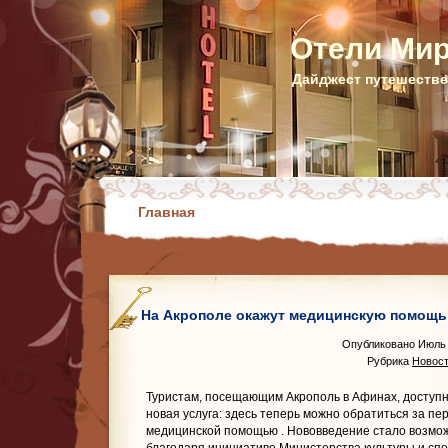
Отели Ми
Дайджест путешестве
Главная
На Акрополе окажут медицинскую помощь
Опубликовано Июль 
Рубрика
Новост
Туристам, посещающим Акрополь в Афинах, доступ
новая услуга: здесь теперь можно обратиться за пе
медицинской помощью
. Нововведение стало возм