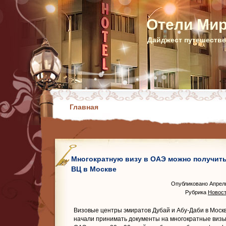
Отели Ми
Дайджест путешестве
Главная
Многократную визу в ОАЭ можно получить
ВЦ в Москве
Опубликовано Апрель
Рубрика
Новост
Визовые центры эмиратов Дубай и Абу-Даби в Моск
начали принимать документы на многократные визы