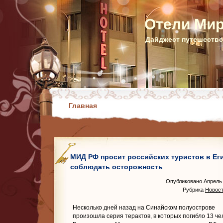
Отели Ми
Дайджест путешестве
Главная
МИД РФ просит российских туристов в Ег
соблюдать осторожность
Опубликовано Апрель 
Рубрика
Новост
Несколько дней назад на Синайском полуострове
произошла серия терактов, в которых погибло 13 ч