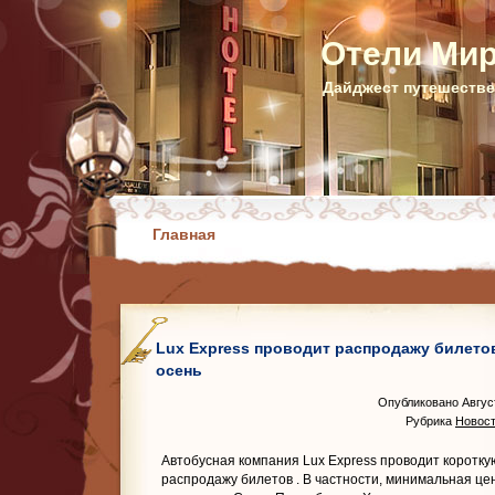
Отели Ми
Дайджест путешестве
Главная
Lux Express проводит распродажу билето
осень
Опубликовано Август
Рубрика
Новост
Автобусная компания Lux Express проводит коротку
распродажу билетов
. В частности, минимальная це