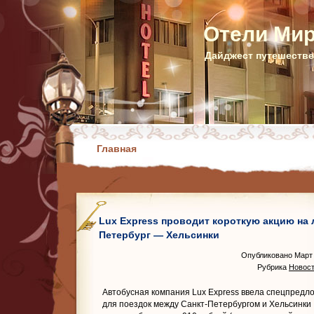
Отели Ми
Дайджест путешестве
Главная
Lux Express проводит короткую акцию на
Петербург — Хельсинки
Опубликовано Март 
Рубрика
Новост
Автобусная компания Lux Express ввела спецпредл
для поездок между Санкт-Петербургом и Хельсинки