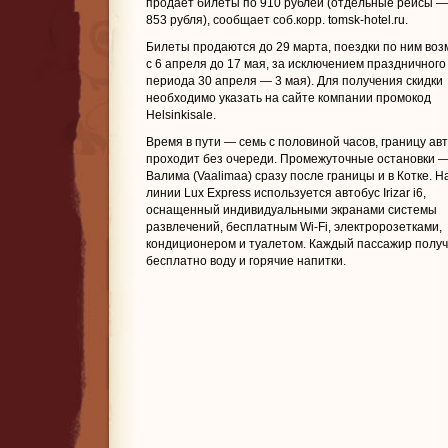
продает билеты по 910 рублей (отдельные рейсы —
853 рубля), сообщает соб.корр. tomsk-hotel.ru.
Билеты продаются до 29 марта, поездки по ним во
с 6 апреля до 17 мая, за исключением праздничного
периода 30 апреля — 3 мая). Для получения скидки
необходимо указать на сайте компании промокод
Helsinkisale.
Время в пути — семь с половиной часов, границу ав
проходит без очереди. Промежуточные остановки —
Валима (Vaalimaa) сразу после границы и в Котке. Н
линии Lux Express используется автобус Irizar i6,
оснащенный индивидуальными экранами системы
развлечений, бесплатным Wi-Fi, электророзетками,
кондиционером и туалетом. Каждый пассажир полу
бесплатно воду и горячие напитки.