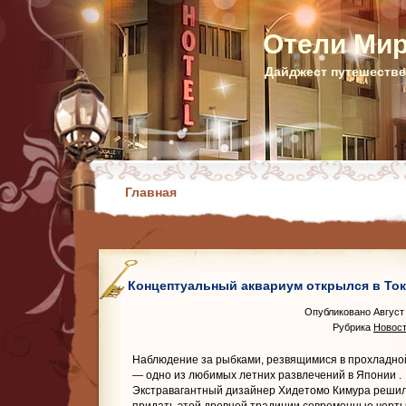
Отели Ми
Дайджест путешестве
Главная
Концептуальный аквариум открылся в То
Опубликовано Август 
Рубрика
Новост
Наблюдение за рыбками, резвящимися в прохладной
— одно из любимых летних развлечений в Японии
.
Экстравагантный дизайнер Хидетомо Кимура реши