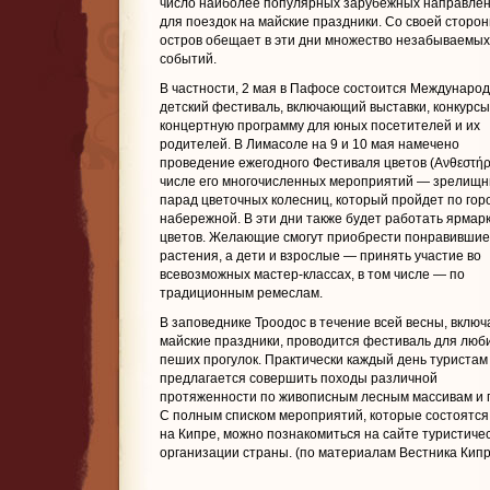
число наиболее популярных зарубежных направле
для поездок на майские праздники. Со своей сторо
остров обещает в эти дни множество незабываемых
событий.
В частности, 2 мая в Пафосе состоится Междунаро
детский фестиваль, включающий выставки, конкурсы
концертную программу для юных посетителей и их
родителей. В Лимасоле на 9 и 10 мая намечено
проведение ежегодного Фестиваля цветов (Ανθεστήρι
числе его многочисленных мероприятий — зрелищ
парад цветочных колесниц, который пройдет по гор
набережной. В эти дни также будет работать ярмар
цветов. Желающие смогут приобрести понравившие
растения, а дети и взрослые — принять участие во
всевозможных мастер-классах, в том числе — по
традиционным ремеслам.
В заповеднике Троодос в течение всей весны, включ
майские праздники, проводится фестиваль для люб
пеших прогулок. Практически каждый день туристам
предлагается совершить походы различной
протяженности по живописным лесным массивам и 
С полным списком мероприятий, которые состоятся
на Кипре, можно познакомиться на сайте туристиче
организации страны. (по материалам Вестника Кипр