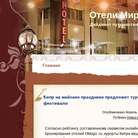
Отели Ми
Дайджест путешестве
Главная
Кипр на майские праздники предложит ту
фестивали
Опубликовано Апрель 
Рубрика
Новост
Согласно рейтингу, составленному сервисом онлайн
бронирования отелей Oktogo
.ru, курорты Кипра вхо