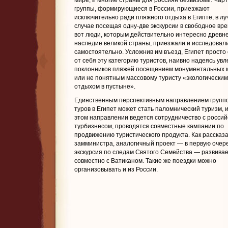
мире, и многие страны для россиян безвизовы. Чар
группы, формирующиеся в России, приезжают
исключительно ради пляжного отдыха в Египте, в л
случае посещая одну-две экскурсии в свободное вре
вот люди, которым действительно интересно древн
наследие великой страны, приезжали и исследовал
самостоятельно. Усложнив им въезд, Египет просто 
от себя эту категорию туристов, наивно надеясь увл
поклонников пляжей посещением монументальных 
или не понятным массовому туристу «экологическим
отдыхом в пустыне».
Единственным перспективным направлением групп
туров в Египет может стать паломнический туризм, и
этом направлении ведется сотрудничество с россий
турбизнесом, проводятся совместные кампании по
продвижению туристического продукта. Как рассказ
замминистра, аналогичный проект — в первую очер
экскурсия по следам Святого Семейства — развива
совместно с Ватиканом. Такие же поездки можно
организовывать и из России.