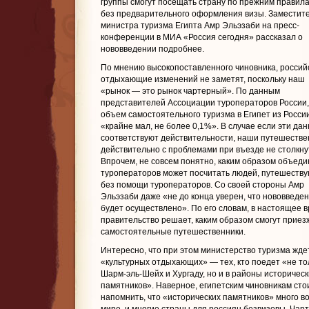
группы смогут посещать страну по прежним правил
без предварительного оформления визы. Заместит
министра туризма Египта Амр Эльэзаби на пресс-
конференции в МИА «Россия сегодня» рассказал о
нововведении подробнее
.
По мнению высокопоставленного чиновника, россий
отдыхающие изменений не заметят, поскольку наш
«рынок — это рынок чартерный». По данным
представителей Ассоциации туроператоров России,
объем самостоятельного туризма в Египет из Росси
«крайне мал, не более 0,1%». В случае если эти да
соответствуют действительности, наши путешестве
действительно с проблемами при въезде не столкну
Впрочем, не совсем понятно, каким образом объед
туроператоров может посчитать людей, путешеств
без помощи туроператоров. Со своей стороны Амр
Эльэзаби даже «не до конца уверен, что нововведе
будет осуществлено». По его словам, в настоящее 
правительство решает, каким образом смогут приез
самостоятельные путешественники.
Интересно, что при этом министерство туризма жде
«культурных отдыхающих» — тех, кто поедет «не то
Шарм-эль-Шейх и Хургаду, но и в районы историческ
памятников». Наверное, египетским чиновникам сто
напомнить, что «исторических памятников» много во