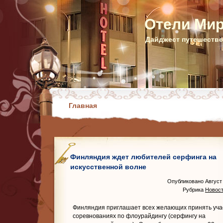
Отели Ми
Дайджест путешестве
Главная
Финляндия ждет любителей серфинга на
искусственной волне
Опубликовано Август 
Рубрика
Новост
Финляндия приглашает всех желающих принять уча
соревнованиях по флоурайдингу (серфингу на