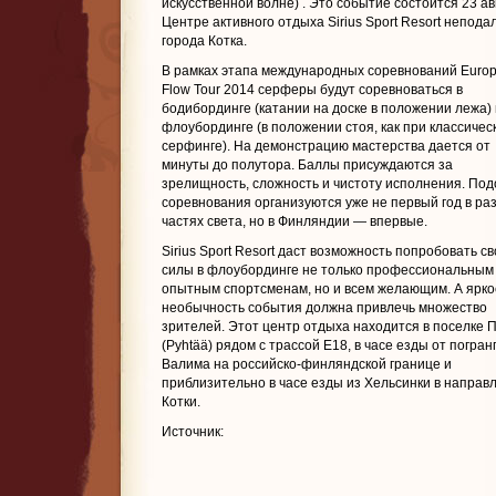
искусственной волне)
. Это событие состоится 23 ав
Центре активного отдыха Sirius Sport Resort неподал
города Котка.
В рамках этапа международных соревнований Euro
Flow Tour 2014 серферы будут соревноваться в
бодибординге (катании на доске в положении лежа) 
флоубординге (в положении стоя, как при классичес
серфинге). На демонстрацию мастерства дается от
минуты до полутора. Баллы присуждаются за
зрелищность, сложность и чистоту исполнения. По
соревнования организуются уже не первый год в ра
частях света, но в Финляндии — впервые.
Sirius Sport Resort даст возможность попробовать св
силы в флоубординге не только профессиональным
опытным спортсменам, но и всем желающим. А ярко
необычность события должна привлечь множество
зрителей. Этот центр отдыха находится в поселке 
(Pyhtää) рядом с трассой E18, в часе езды от погран
Валима на российско-финляндской границе и
приблизительно в часе езды из Хельсинки в направ
Котки.
Источник: