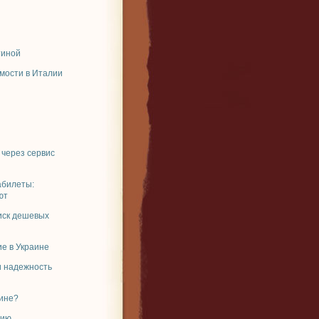
тиной
мости в Италии
 через сервис
абилеты:
ют
иск дешевых
е в Украине
и надежность
аине?
рию