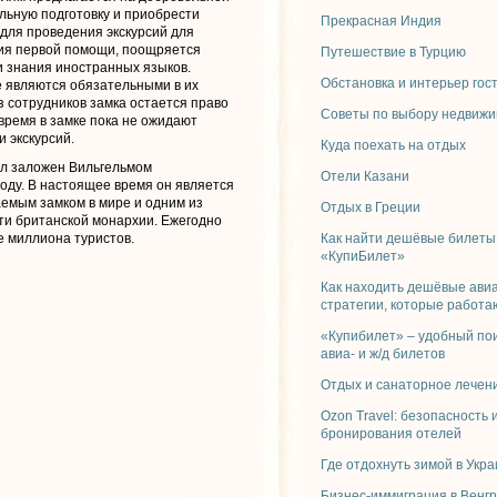
льную подготовку и приобрести
Прекрасная Индия
для проведения экскурсий для
ия первой помощи, поощряется
Путешествие в Турцию
 знания иностранных языков.
Обстановка и интерьер гос
е являются обязательными в их
з сотрудников замка остается право
Советы по выбору недвижи
время в замке пока не ожидают
 экскурсий.
Куда поехать на отдых
ыл заложен Вильгельмом
Отели Казани
году. В настоящее время он является
емым замком в мире и одним из
Отдых в Греции
и британской монархии. Ежегодно
 миллиона туристов.
Как найти дешёвые билеты
«КупиБилет»
Как находить дешёвые ави
стратегии, которые работа
«Купибилет» – удобный по
авиа- и ж/д билетов
Отдых и санаторное лечени
Ozon Travel: безопасность 
бронирования отелей
Где отдохнуть зимой в Укр
Бизнес-иммиграция в Венг