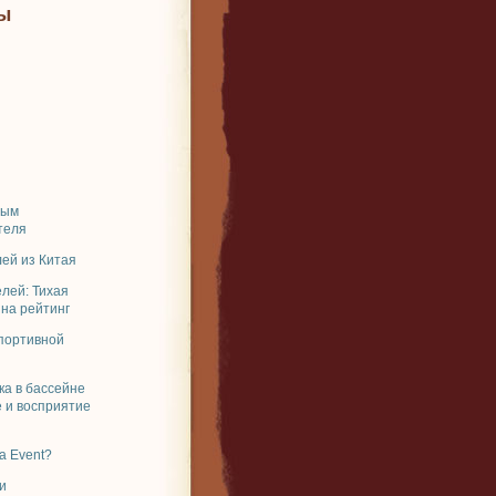
ы
ным
теля
ей из Китая
елей: Тихая
 на рейтинг
спортивной
ка в бассейне
 и восприятие
a Event?
и