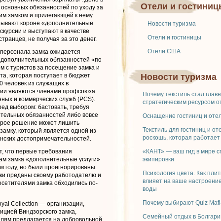
Отели и гостиниц
 основных обязанностей по уходу за
м замком и прилегающей к нему
азывают короне «дополнительные
Новости туризма
скурсии и выступают в качестве
Отели и гостиницы
транцев, не получая за это денег.
Отели США
 персонала замка ожидается
 дополнительных обязанностей «по
м с туристов за посещение замка и
та, которая поступает в бюджет
Новости туризма
0 человек из служащих в
ции являются членами профсоюза
Почему текстиль стал глав
ных и коммерческих служб (PCS).
стратегическим ресурсом о
ред выбором: бастовать, требуя
тельных обязанностей либо вовсе
Оснащение гостиниц и отел
торое решение может лишить
Текстиль для гостиниц и от
 замку, который является одной из
роскошь, которая работает
нских достопримечательностей.
, что первые требования
«КАНТ» — ваш гид в мире 
ам замка «дополнительные услуги»
экипировки
м году, но были проигнорированы.
Психология цвета. Как плит
ки преданы своему работодателю и
влияет на ваше настроение
посетителями замка обходились по-
воды
Почему выбирают Quiz Mafi
al Collection — организации,
зицией Виндзорского замка,
Семейный отдых в Болгари
елям предлагается на добровольной