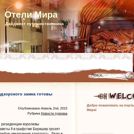
Отели Мира
Дайджест путешественника
дзорского замка готовы
Добро пожаловать на порта
Опубликовано Апрель 2nd, 2015
Мира!
Рубрика
Новости туризма
 резиденции королевы
веты II в графстве Беркшир грозят
 требуя увеличения зарплаты
. Дело в