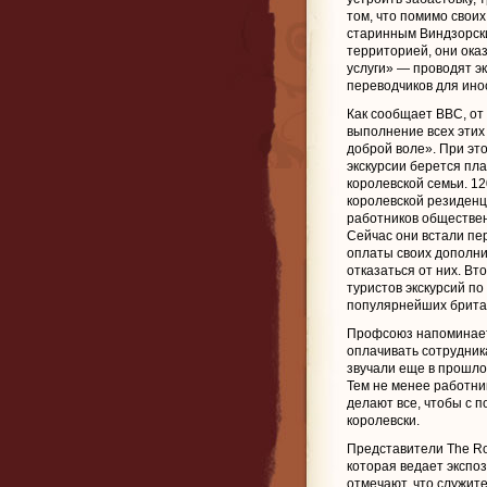
том, что помимо своих
старинным Виндзорски
территорией, они ок
услуги» — проводят эк
переводчиков для инос
Как сообщает BBC, от
выполнение всех этих
доброй воле». При это
экскурсии берется пла
королевской семьи. 12
королевской резиден
работников обществен
Сейчас они встали пе
оплаты своих дополни
отказаться от них. В
туристов экскурсий по
популярнейших брита
Профсоюз напоминает
оплачивать сотрудник
звучали еще в прошло
Тем не менее работни
делают все, чтобы с 
королевски.
Представители The Roy
которая ведает экспо
отмечают, что служит