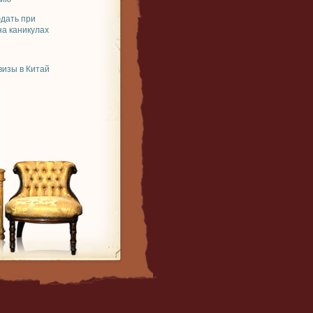
юдать при
на каникулах
изы в Китай