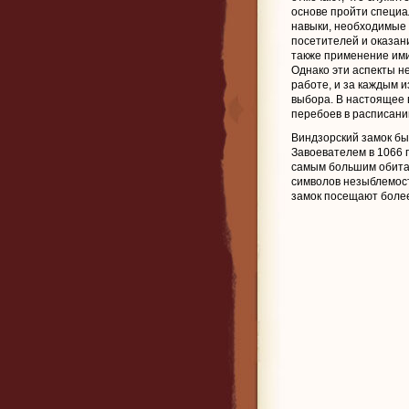
основе пройти специа
навыки, необходимые 
посетителей и оказан
также применение ими
Однако эти аспекты н
работе, и за каждым и
выбора. В настоящее 
перебоев в расписании
Виндзорский замок б
Завоевателем в 1066 
самым большим обита
символов незыблемост
замок посещают более