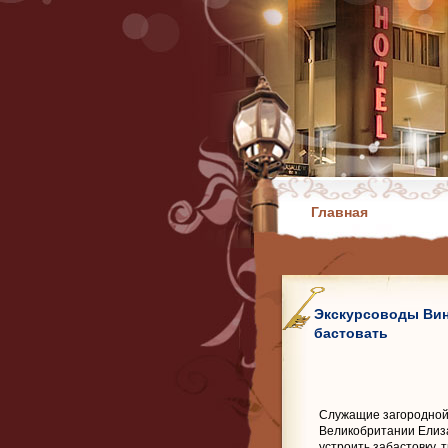
Главная
Экскурсоводы Вин
бастовать
Служащие загородной
Великобритании Елиза
устроить забастовку,