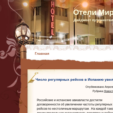
Отели Ми
Дайджест путешестве
Главная
Число регулярных рейсов в Испанию уве
Опубликовано Апрель
Рубрика
Новост
Российские и испанские авиавласти достигли
договоренности об увеличении частоты регулярных
рейсов по нестоличным маршрутам
. На каждой так