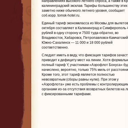
направлениях высокого летнего спроса, а также в К
калининградский эксклав. Тарифы большинству этих
заметно ниже обычного летнего уровня, сообщает
соб.корр. tomsk-hotel.ru.
Единый тариф экономкласса из Москвы для вылетов
октября составляет в Калининград и Симферополь 
рублей в одну сторону и 7500 туда-обратно, во
Владивосток, Хабаровск, Петропавловск-Камчатский
Южно-Сахалинск — 11 000 и 18 000 рублей
соответственно.
Следует иметь в виду, что фиксация тарифов зачас
приводит к дефициту мест на линии. Хотя формальн
полный тариф Y, участникам «Аэрофлот Бонуса» бу
начислено, вероятно, только 75% миль от расстояни
Кроме того, этот тариф является полностью
невозвратным (сборы равны нулю). При этом у
«Аэрофлота» уже есть проблемы с контролирующи
органами из-за отсутствия возвратных билетов на 
с фиксированными тарифами.