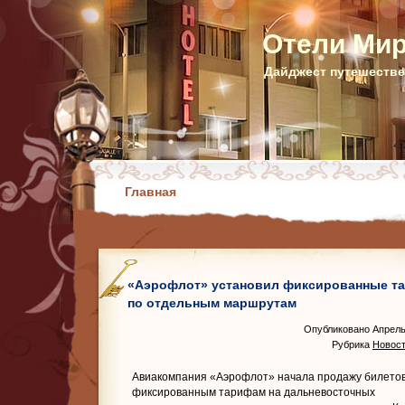
Отели Ми
Дайджест путешестве
Главная
«Аэрофлот» установил фиксированные т
по отдельным маршрутам
Опубликовано Апрель
Рубрика
Новост
Авиакомпания «Аэрофлот» начала продажу билетов
фиксированным тарифам на дальневосточных