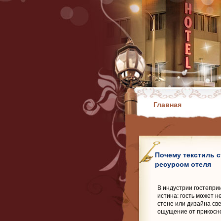
Главная
Почему текстиль 
ресурсом отеля
В индустрии гостепри
истина: гость может н
стене или дизайна све
ощущение от прикосно