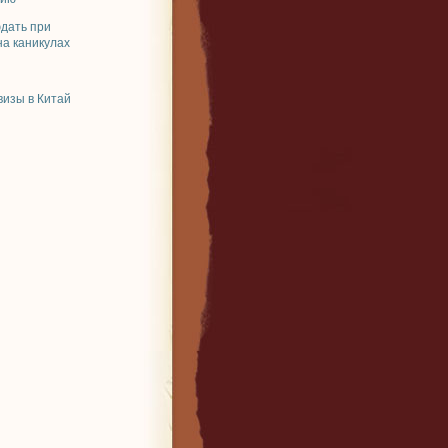
юдать при
на каникулах
изы в Китай