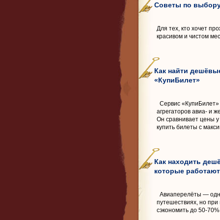
Советы по выбору
Для тех, кто хочет пр
красивом и чистом мес
Как найти дешёвы
«КупиБилет»
Сервис «КупиБилет» 
агрегаторов авиа- и 
Он сравнивает цены у
купить билеты с макс
Как находить деш
которые работают
Авиаперелёты — одна
путешествиях, но при
сэкономить до 50-70%