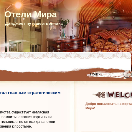
Отели Мира
Дайджест путешественника
стал главным стратегическим
Добро пожаловать на порта
Мира!
имства существует негласная
е помнить названия картины на
тильников, но он всегда запомнит
вения к простыне.