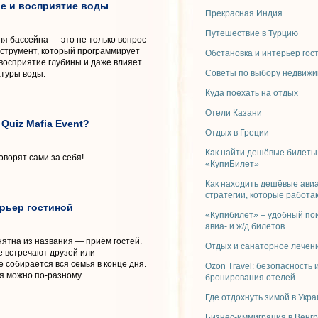
ие и восприятие воды
Прекрасная Индия
Путешествие в Турцию
ля бассейна — это не только вопрос
струмент, который программирует
Обстановка и интерьер гос
восприятие глубины и даже влияет
Советы по выбору недвижи
туры воды.
Куда поехать на отдых
Отели Казани
uiz Mafia Event?
Отдых в Греции
Как найти дешёвые билеты
ворят сами за себя!
«КупиБилет»
Как находить дешёвые ави
стратегии, которые работа
ерьер гостиной
«Купибилет» – удобный по
авиа- и ж/д билетов
ятна из названия — приём гостей.
Отдых и санаторное лечени
е встречают друзей или
е собирается вся семья в конце дня.
Ozon Travel: безопасность 
я можно по-разному
бронирования отелей
Где отдохнуть зимой в Укр
Бизнес-иммиграция в Венг