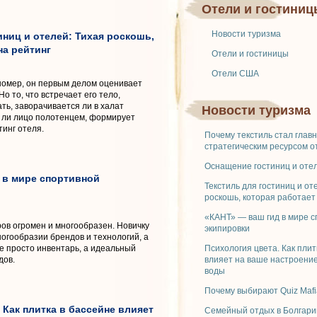
Отели и гостиниц
Новости туризма
иниц и отелей: Тихая роскошь,
на рейтинг
Отели и гостиницы
Отели США
 номер, он первым делом оценивает
 Но то, что встречает его тело,
ать, заворачивается ли в халат
Новости туризма
 ли лицо полотенцем, формирует
инг отеля.
Почему текстиль стал глав
стратегическим ресурсом о
Оснащение гостиниц и отел
 в мире спортивной
Текстиль для гостиниц и от
роскошь, которая работает
«КАНТ» — ваш гид в мире 
ов огромен и многообразен. Новичку
экипировки
ногообразии брендов и технологий, а
 просто инвентарь, а идеальный
Психология цвета. Как плит
дов.
влияет на ваше настроение
воды
Почему выбирают Quiz Mafi
 Как плитка в бассейне влияет
Семейный отдых в Болгари