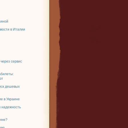
тиной
мости в Италии
 через сервис
абилеты:
ют
иск дешевых
е в Украине
и надежность
аине?
рию