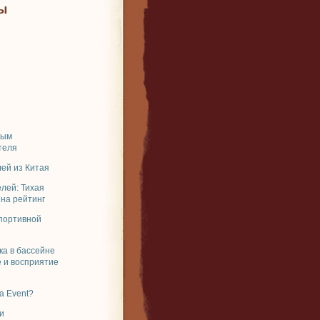
ы
ным
теля
ей из Китая
елей: Тихая
 на рейтинг
спортивной
ка в бассейне
 и восприятие
a Event?
и